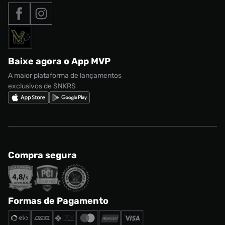
Tipos de entrega
Nossas lojas
Nike Air Max
Roupas
Formas de Pagamento
Termos de uso
adidas Adi2000
Acessórios
Solicite seus dados
Política de privacidade
adidas Campus
Marcas
Regulamento CRM/ CASHBACK
adidas Gazelle
Baixe agora o App MVP
Regulamento Cupom
Nike Shox
A maior plataforma de lançamentos
exclusivos de SNKRS
Compra segura
Formas de Pagamento