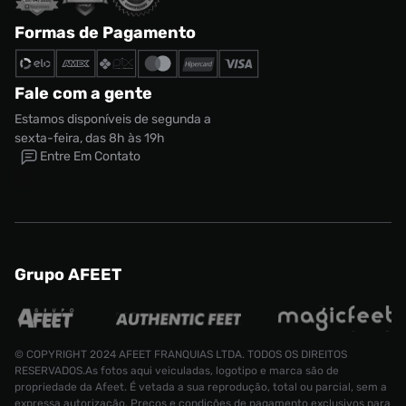
Formas de Pagamento
Fale com a gente
Estamos disponíveis de segunda a
sexta-feira, das 8h às 19h
Entre Em Contato
Grupo AFEET
© COPYRIGHT 2024 AFEET FRANQUIAS LTDA. TODOS OS DIREITOS
RESERVADOS.As fotos aqui veiculadas, logotipo e marca são de
propriedade da Afeet. É vetada a sua reprodução, total ou parcial, sem a
expressa autorização. Preços e condições de pagamento exclusivos para