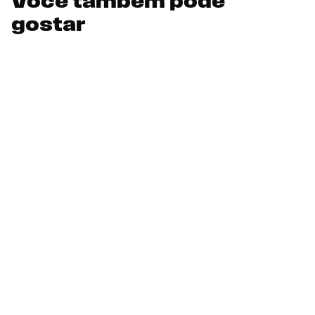
Você também pode
gostar