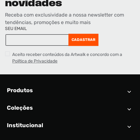
novidades
Receba com exclusividade a nossa newsletter com
tendências, promoções e muito mais
SEU EMAIL
CADASTRAR
Aceito receber conteúdos da Artwalk e concordo com a
Política de Privacidade
Produtos
Coleções
Calendário SNEAKER
Novidades
Institucional
Air Jordan 1
Tênis
Nike Dunk
Tênis masculino