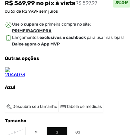
R$ 569,99
no pix
à vista
R$ 599,99
5
%Off
ou
6
x de
R$
99
,
99
sem juros
Use o
cupom
de primeira compra no site:
PRIMEIRACOMPRA
Lançamentos
exclusivos e cashback
para usar nas lojas!
Baixe agora o App MVP
Outras opções
Azul
Descubra seu tamanho
Tabela de medidas
Tamanho
P
M
G
GG