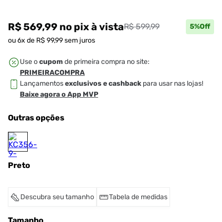
R$ 569,99
no pix
à vista
R$ 599,99
5
%Off
ou
6
x de
R$
99
,
99
sem juros
Use o
cupom
de primeira compra no site:
PRIMEIRACOMPRA
Lançamentos
exclusivos e cashback
para usar nas lojas!
Baixe agora o App MVP
Outras opções
Preto
Descubra seu tamanho
Tabela de medidas
Tamanho