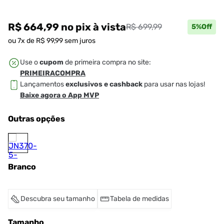
R$ 664,99
no pix
à vista
R$ 699,99
5
%Off
ou
7
x de
R$
99
,
99
sem juros
Use o
cupom
de primeira compra no site:
PRIMEIRACOMPRA
Lançamentos
exclusivos e cashback
para usar nas lojas!
Baixe agora o App MVP
Outras opções
Branco
Descubra seu tamanho
Tabela de medidas
Tamanho