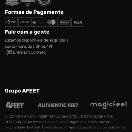
Formas de Pagamento
Fale com a gente
Estamos disponíveis de segunda a
sexta-feira, das 8h às 19h
Entre Em Contato
Grupo AFEET
© COPYRIGHT 2024 AFEET FRANQUIAS LTDA. TODOS OS DIREITOS
RESERVADOS.As fotos aqui veiculadas, logotipo e marca são de
propriedade da Afeet. É vetada a sua reprodução, total ou parcial, sem a