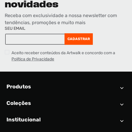
novidades
Receba com exclusividade a nossa newsletter com
tendências, promoções e muito mais
SEU EMAIL
CADASTRAR
Aceito receber conteúdos da Artwalk e concordo com a
Política de Privacidade
Produtos
Coleções
Calendário SNEAKER
Novidades
Institucional
Air Jordan 1
Tênis
Nike Dunk
Tênis masculino