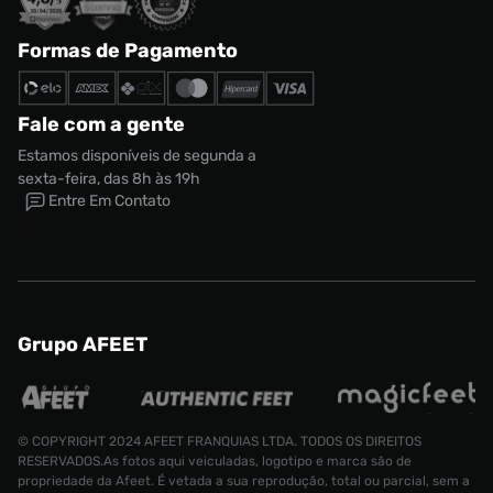
Formas de Pagamento
Fale com a gente
Estamos disponíveis de segunda a
sexta-feira, das 8h às 19h
Entre Em Contato
Grupo AFEET
© COPYRIGHT 2024 AFEET FRANQUIAS LTDA. TODOS OS DIREITOS
RESERVADOS.As fotos aqui veiculadas, logotipo e marca são de
propriedade da Afeet. É vetada a sua reprodução, total ou parcial, sem a