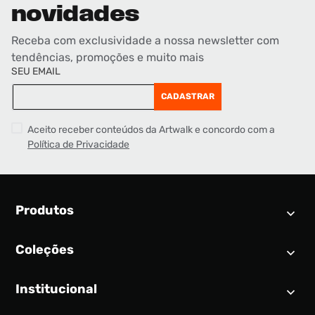
novidades
Receba com exclusividade a nossa newsletter com
tendências, promoções e muito mais
SEU EMAIL
CADASTRAR
Aceito receber conteúdos da Artwalk e concordo com a
Política de Privacidade
Produtos
Coleções
Calendário SNEAKER
Novidades
Institucional
Air Jordan 1
Tênis
Nike Dunk
Tênis masculino