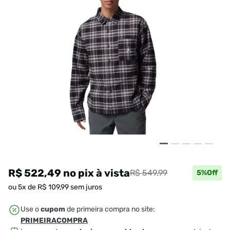
R$ 522,49
no pix
à vista
R$ 549,99
5
%Off
ou
5
x de
R$
109
,
99
sem juros
Use o
cupom
de primeira compra no site:
PRIMEIRACOMPRA