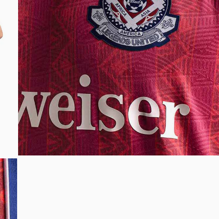
Bem-Vindo à artwalk
Para ter uma melhor experiência de compra, insira seu CEP
e veja a seleção de produtos disponíveis para sua região