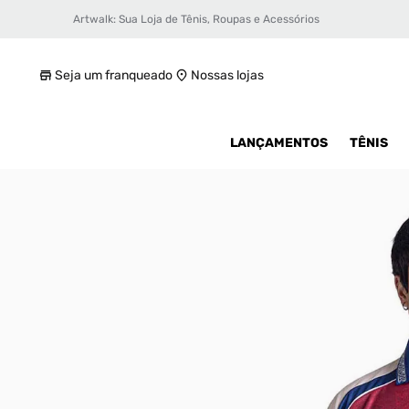
Artwalk: Sua Loja de Tênis, Roupas e Acessórios
Camisa Mizuno Polo Especial Budweiser M
R$ 599,99
Seja um franqueado
Nossas lojas
LANÇAMENTOS
TÊNIS