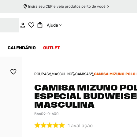
Insira seu CEP e veja produtos perto de você
INDISPONÍVEL
Ajuda
S
CALENDÁRIO
OUTLET
ROUPAS
MASCULINO
CAMISAS
CAMISA MIZUNO POLO 
BUDWEISER MASCULIN
CAMISA MIZUNO PO
ESPECIAL BUDWEISE
MASCULINA
B6609-0-600
1
avaliação