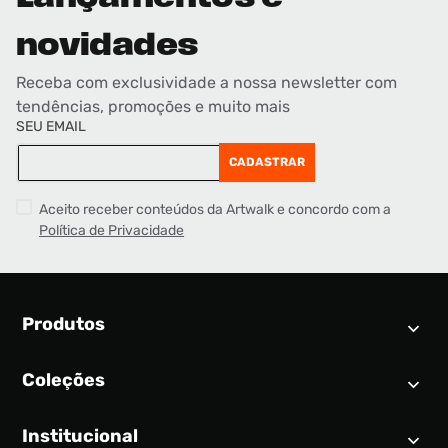
novidades
Receba com exclusividade a nossa newsletter com
tendências, promoções e muito mais
SEU EMAIL
CADASTRAR
Aceito receber conteúdos da Artwalk e concordo com a
Política de Privacidade
Produtos
Coleções
Calendário SNEAKER
Novidades
Institucional
Air Jordan 1
Tênis