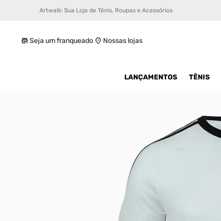
Artwalk: Sua Loja de Tênis, Roupas e Acessórios
Camiseta adidas 3 Stripes Masculina
R$ 109,99
Seja um franqueado
Nossas lojas
LANÇAMENTOS
TÊNIS