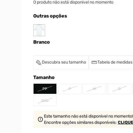
O produto não está disponível no momento
Outras opções
Branco
Descubra seu tamanho
Tabela de medidas
Tamanho
PP
P
M
G
GGG
Este tamanho não está disponível no momento!
Encontre opções similares
disponíveis
:
CLIQUE