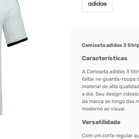
Camiseta adidas 3 Stri
Características
A Camiseta adidas 3 Str
faltar no guarda-roupa
material de alta qualida
a dia. Seu design clássic
da marca ao longo das 
moderno ao visual.
Bem-Vindo à artwalk
Versatilidade
Para ter uma melhor experiência de compra, insira seu CEP
e veja a seleção de produtos disponíveis para sua região
Com um corte regular qu