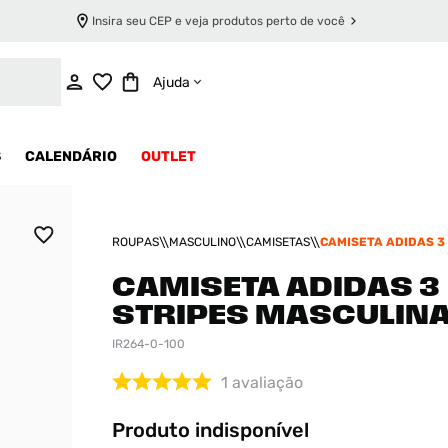
Insira seu CEP e veja produtos perto de você
INDISPONÍVEL
Ajuda
S
CALENDÁRIO
OUTLET
ROUPAS
MASCULINO
CAMISETAS
CAMISETA ADIDAS 3
MASCULINA
CAMISETA ADIDAS 3
STRIPES MASCULIN
IR264-0-100
1
avaliação
Produto indisponível