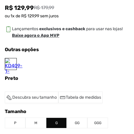
R$ 129,99
R$ 179,99
ou
1
x de
R$
129
,
99
sem juros
Lançamentos
exclusivos e cashback
para usar nas lojas!
Baixe agora o App MVP
Outras opções
Preto
Descubra seu tamanho
Tabela de medidas
Tamanho
P
M
G
GG
GGG