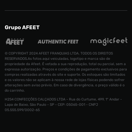
Grupo AFEET
© COPYRIGHT 2024 AFEET FRANQUIAS LTDA. TODOS OS DIREITOS
RESERVADOS.As fotos aqui veiculadas, logotipo e marca são de
propriedade da Afeet. É vetada a sua reprodução, total ou parcial, sem a
expressa autorização. Preços e condições de pagamento exclusivos para
compras realizadas através do site e suporte. Os estoques são limitados
e os valores não se aplicam à nossa rede de lojas físicas podendo sofrer
alterações sem aviso prévio. Em caso de divergência, o preço válido é o
do carrinho.
Camiseta adidas Adicolor Masculina
H2S4 CONFECÇÕES CALÇADOS LTDA - Rua do Curtume, 499, 1° Andar -
Tamanho:
R$ 179,99
Lapa de Baixo, São Paulo - SP - CEP: 05065-001 - CNPJ
R$ 129,99
G
05.555.599/0002-65
CONTINUAR COMPRANDO
ADICIONAR AO CARRINHO