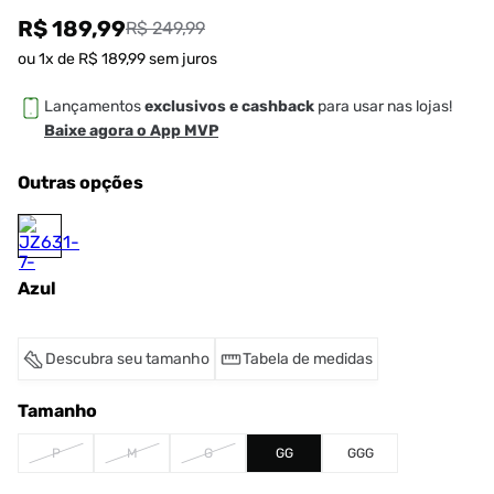
R$ 189,99
R$ 249,99
ou
1
x de
R$
189
,
99
sem juros
Lançamentos
exclusivos e cashback
para usar nas lojas!
Baixe agora o App MVP
Outras opções
Azul
Descubra seu tamanho
Tabela de medidas
Tamanho
P
M
G
GG
GGG