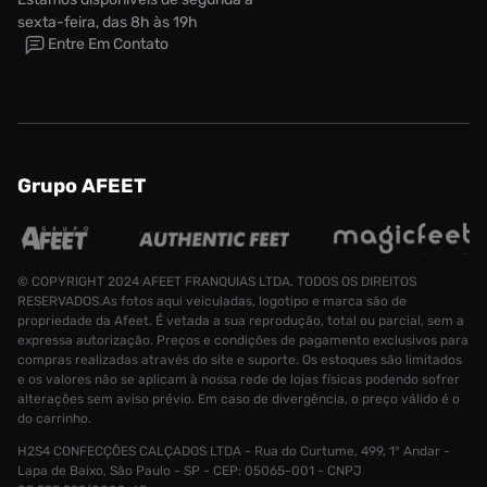
sexta-feira, das 8h às 19h
Entre Em Contato
Grupo AFEET
© COPYRIGHT 2024 AFEET FRANQUIAS LTDA. TODOS OS DIREITOS
RESERVADOS.As fotos aqui veiculadas, logotipo e marca são de
propriedade da Afeet. É vetada a sua reprodução, total ou parcial, sem a
expressa autorização. Preços e condições de pagamento exclusivos para
compras realizadas através do site e suporte. Os estoques são limitados
e os valores não se aplicam à nossa rede de lojas físicas podendo sofrer
alterações sem aviso prévio. Em caso de divergência, o preço válido é o
do carrinho.
H2S4 CONFECÇÕES CALÇADOS LTDA - Rua do Curtume, 499, 1° Andar -
Camiseta adidas Argentina Masculina
Lapa de Baixo, São Paulo - SP - CEP: 05065-001 - CNPJ
Tamanho:
R$ 249,99