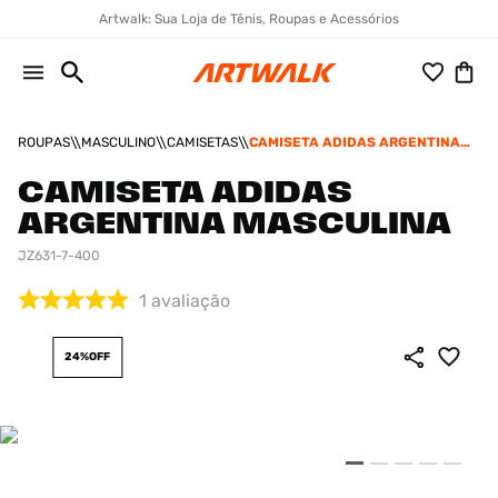
Artwalk: Sua Loja de Tênis, Roupas e Acessórios
ROUPAS
MASCULINO
CAMISETAS
CAMISETA ADIDAS ARGENTINA
MASCULINA
CAMISETA ADIDAS
ARGENTINA MASCULINA
JZ631-7-400
1
avaliação
24%
OFF