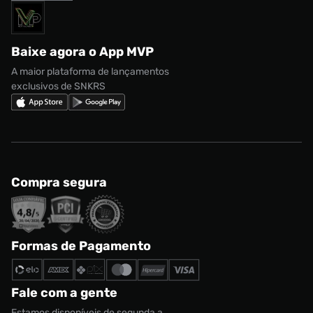
Acessórios
Solicite seus dados
Política de privacidade
adidas Campus
Marcas
Regulamento CRM/ CASHBACK
adidas Gazelle
Baixe agora o App MVP
Regulamento Cupom
Nike Shox
A maior plataforma de lançamentos
exclusivos de SNKRS
Compra segura
Formas de Pagamento
Fale com a gente
Estamos disponíveis de segunda a