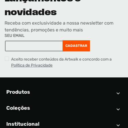
novidades
Receba com exclusividade a nossa newsletter com
tendências, promoções e muito mais
SEU EMAIL
CADASTRAR
Aceito receber conteúdos da Artwalk e concordo com a
Política de Privacidade
Produtos
Coleções
Calendário SNEAKER
Novidades
Institucional
Air Jordan 1
Tênis