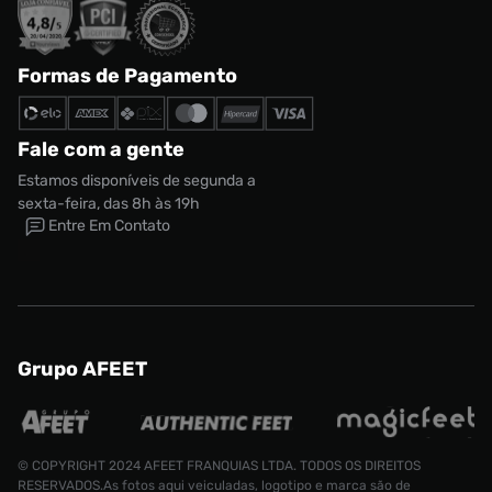
Formas de Pagamento
Fale com a gente
Estamos disponíveis de segunda a
sexta-feira, das 8h às 19h
Entre Em Contato
Camiseta a
Grupo AFEET
Tamanho:
R$ 299,99
G
CONTINUAR COMPRANDO
ADICIONAR AO CARRINHO
© COPYRIGHT 2024 AFEET FRANQUIAS LTDA. TODOS OS DIREITOS
RESERVADOS.As fotos aqui veiculadas, logotipo e marca são de