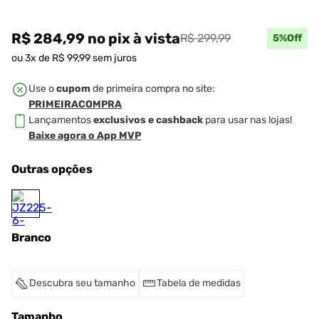
R$ 284,99
no pix
à vista
R$ 299,99
5
%Off
ou
3
x de
R$
99
,
99
sem juros
Use o
cupom
de primeira compra no site:
PRIMEIRACOMPRA
Lançamentos
exclusivos e cashback
para usar nas lojas!
Baixe agora o App MVP
Outras opções
Branco
Descubra seu tamanho
Tabela de medidas
Tamanho