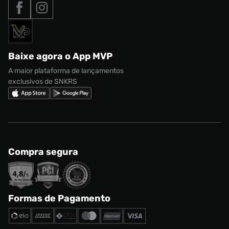
Tipos de entrega
Nossas lojas
Nike Air Max
Roupas
Formas de Pagamento
Termos de uso
adidas Adi2000
Acessórios
Solicite seus dados
Política de privacidade
adidas Campus
Marcas
Regulamento CRM/ CASHBACK
adidas Gazelle
Baixe agora o App MVP
Regulamento Cupom
Nike Shox
A maior plataforma de lançamentos
exclusivos de SNKRS
Compra segura
Formas de Pagamento