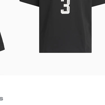
Bem-Vindo à artwalk
Para ter uma melhor experiência de compra, insira seu CEP
s
e veja a seleção de produtos disponíveis para sua região