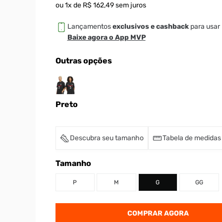
ou
1
x de
R$
162
,
49
sem juros
Lançamentos
exclusivos e cashback
para usar 
Baixe agora o App MVP
Outras opções
Preto
Descubra seu tamanho
Tabela de medidas
Tamanho
P
M
G
GG
COMPRAR AGORA