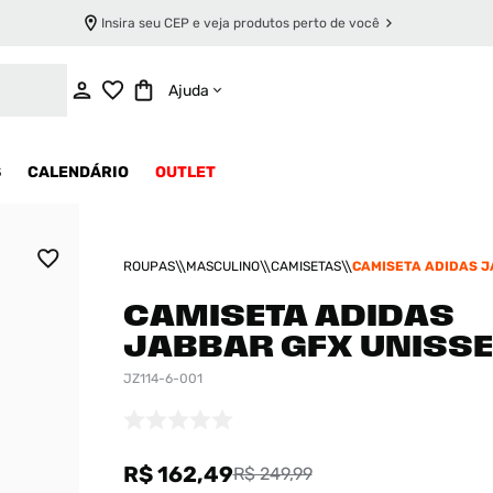
Insira seu CEP e veja produtos perto de você
ADICIONAR AO CARRINHO
Ajuda
S
CALENDÁRIO
OUTLET
ROUPAS
MASCULINO
CAMISETAS
CAMISETA ADIDAS J
UNISSEX
CAMISETA ADIDAS
JABBAR GFX UNISS
JZ114-6-001
R$ 162,49
R$ 249,99