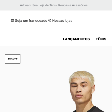
Artwalk: Sua Loja de Tênis, Roupas e Acessórios
Camiseta adidas Jabbar GFX Unissex
R$ 162,49
Seja um franqueado
Nossas lojas
LANÇAMENTOS
TÊNIS
35%
OFF