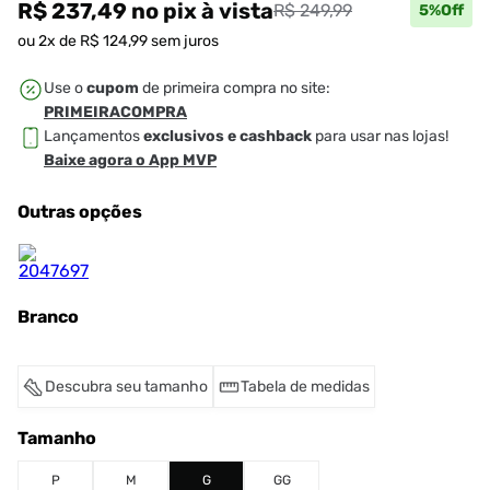
R$ 237,49
no pix
à vista
R$ 249,99
5
%Off
ou
2
x de
R$
124
,
99
sem juros
Use o
cupom
de primeira compra no site:
PRIMEIRACOMPRA
Lançamentos
exclusivos e cashback
para usar nas lojas!
Baixe agora o App MVP
Outras opções
Branco
Descubra seu tamanho
Tabela de medidas
Tamanho
P
M
G
GG