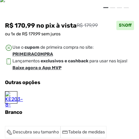
R$ 170,99
no pix
à vista
R$ 179,99
5
%Off
ou
1
x de
R$
179
,
99
sem juros
Use o
cupom
de primeira compra no site:
PRIMEIRACOMPRA
Lançamentos
exclusivos e cashback
para usar nas lojas!
Baixe agora o App MVP
Outras opções
Branco
Descubra seu tamanho
Tabela de medidas