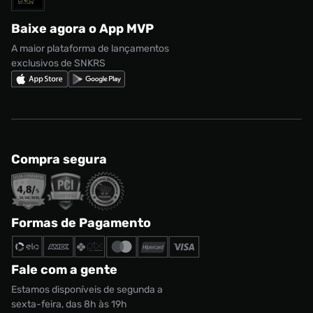
Regulamento CRM/ CASHBACK
adidas Gazelle
Baixe agora o App MVP
Regulamento Cupom
Nike Shox
A maior plataforma de lançamentos
exclusivos de SNKRS
Compra segura
Formas de Pagamento
Fale com a gente
Estamos disponíveis de segunda a
sexta-feira, das 8h às 19h