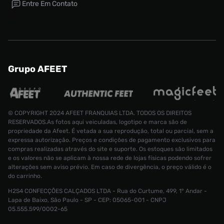
Entre Em Contato
Grupo AFEET
© COPYRIGHT 2024 AFEET FRANQUIAS LTDA. TODOS OS DIREITOS
RESERVADOS.As fotos aqui veiculadas, logotipo e marca são de
propriedade da Afeet. É vetada a sua reprodução, total ou parcial, sem a
expressa autorização. Preços e condições de pagamento exclusivos para
compras realizadas através do site e suporte. Os estoques são limitados
Camiseta a
e os valores não se aplicam à nossa rede de lojas físicas podendo sofrer
alterações sem aviso prévio. Em caso de divergência, o preço válido é o
Tamanho:
do carrinho.
R$ 179,99
G
H2S4 CONFECÇÕES CALÇADOS LTDA - Rua do Curtume, 499, 1° Andar -
Lapa de Baixo, São Paulo - SP - CEP: 05065-001 - CNPJ
CONTINUAR COMPRANDO
ADICIONAR AO CARRINHO
05.555.599/0002-65