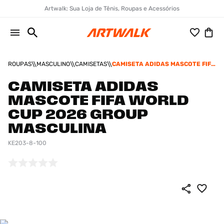
Artwalk: Sua Loja de Tênis, Roupas e Acessórios
ROUPAS
MASCULINO
CAMISETAS
CAMISETA ADIDAS MASCOTE FIFA
WORLD CUP 2026 GROUP
MASCULINA
CAMISETA ADIDAS
MASCOTE FIFA WORLD
CUP 2026 GROUP
MASCULINA
KE203-8-100