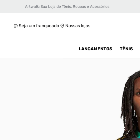
Artwalk: Sua Loja de Tênis, Roupas e Acessórios
Camiseta adidas Adicolor Jamaica 3 listra
R$ 179,99
Seja um franqueado
Nossas lojas
LANÇAMENTOS
TÊNIS