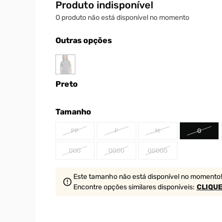
Produto indisponível
O produto não está disponível no momento
Outras opções
Preto
Tamanho
PP
P
M
G
GGG
GGGG
GGGGG
Este tamanho não está disponível no momento!
Encontre opções similares
disponíveis
:
CLIQUE