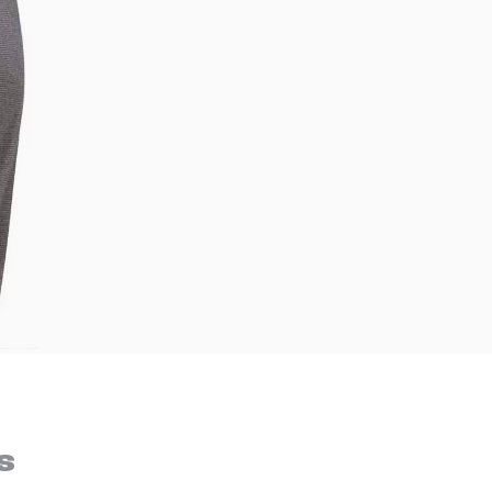
Bem-Vindo à artwalk
Para ter uma melhor experiência de compra, insira seu CEP
s
e veja a seleção de produtos disponíveis para sua região