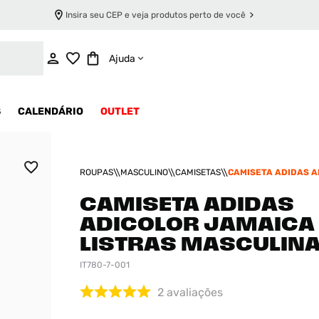
Insira seu CEP e veja produtos perto de você
INDISPONÍVEL
Ajuda
S
CALENDÁRIO
OUTLET
ROUPAS
MASCULINO
CAMISETAS
CAMISETA ADIDAS A
JAMAICA 3 LISTRAS
CAMISETA ADIDAS
ADICOLOR JAMAICA
LISTRAS MASCULIN
IT780-7-001
2
avaliações