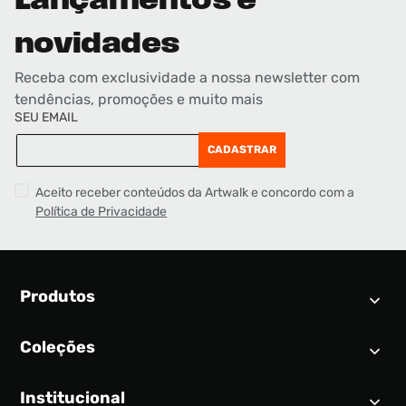
Lançamentos e
novidades
Receba com exclusividade a nossa newsletter com
tendências, promoções e muito mais
SEU EMAIL
CADASTRAR
Aceito receber conteúdos da Artwalk e concordo com a
Política de Privacidade
Produtos
Coleções
Calendário SNEAKER
Novidades
Institucional
Air Jordan 1
Tênis