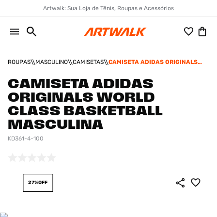
Artwalk: Sua Loja de Tênis, Roupas e Acessórios
ROUPAS
MASCULINO
CAMISETAS
CAMISETA ADIDAS ORIGINALS
WORLD CLASS BASKETBALL
MASCULINA
CAMISETA ADIDAS
ORIGINALS WORLD
CLASS BASKETBALL
MASCULINA
KD361-4-100
27%
OFF