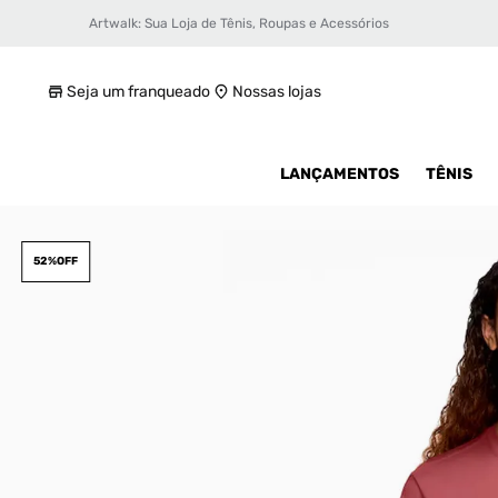
Artwalk: Sua Loja de Tênis, Roupas e Acessórios
Camiseta Air Jordan Crew Masculina
R$ 109,99
Seja um franqueado
Nossas lojas
LANÇAMENTOS
TÊNIS
52%
OFF