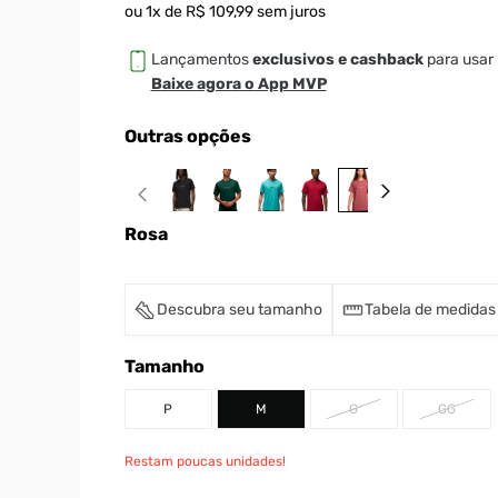
ou
1
x de
R$
109
,
99
sem juros
Lançamentos
exclusivos e cashback
para usar 
Baixe agora o App MVP
Outras opções
Rosa
Descubra seu tamanho
Tabela de medidas
Tamanho
P
M
G
GG
Restam poucas unidades!