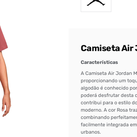
Camiseta Air
Características
A Camiseta Air Jordan M
proporcionando um toque
algodão é conhecido por
poderá desfrutar desta 
contribui para o estilo 
moderno. A cor Rosa traz
Bem-Vindo à artwalk
combinando perfeitament
facilmente integrada em
Para ter uma melhor experiência de compra, insira seu CEP
urbanos.
e veja a seleção de produtos disponíveis para sua região