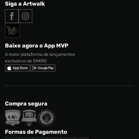
Central de Relacionamento
Siga a Artwalk
Seja um franqueado
adidas Samba
Outlet
Tipos de entrega
Nossas lojas
Nike Air Max
Roupas
Formas de Pagamento
Termos de uso
adidas Adi2000
Acessórios
Solicite seus dados
Política de privacidade
adidas Campus
Marcas
Regulamento CRM/ CASHBACK
adidas Gazelle
Baixe agora o App MVP
Regulamento Cupom
Nike Shox
A maior plataforma de lançamentos
exclusivos de SNKRS
Compra segura
Formas de Pagamento