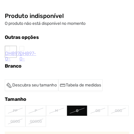
Produto indisponível
O produto não está disponível no momento
Outras opções
Branco
Descubra seu tamanho
Tabela de medidas
Tamanho
PP
P
M
G
GG
GGG
GGGG
GGGGG