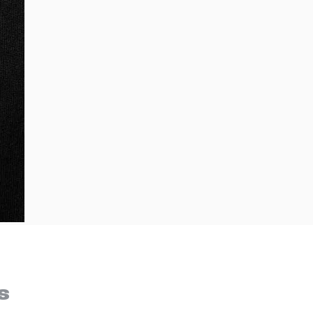
Bem-Vindo à artwalk
Para ter uma melhor experiência de compra, insira seu CEP
s
e veja a seleção de produtos disponíveis para sua região