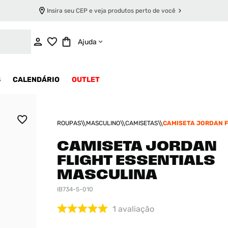
Insira seu CEP e veja produtos perto de você
ADICIONAR AO CARRINHO
Ajuda
S
CALENDÁRIO
OUTLET
ROUPAS
MASCULINO
CAMISETAS
CAMISETA JORDAN F
ESSENTIALS MASCU
CAMISETA JORDAN
FLIGHT ESSENTIALS
MASCULINA
IB734-5-010
1
avaliação