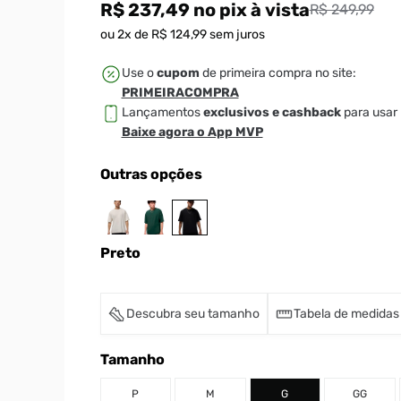
R$ 237,49
no pix
à vista
R$ 249,99
ou
2
x de
R$
124
,
99
sem juros
Use o
cupom
de primeira compra no site:
PRIMEIRACOMPRA
Lançamentos
exclusivos e cashback
para usar 
Baixe agora o App MVP
Outras opções
Preto
Descubra seu tamanho
Tabela de medidas
Tamanho
P
M
G
GG