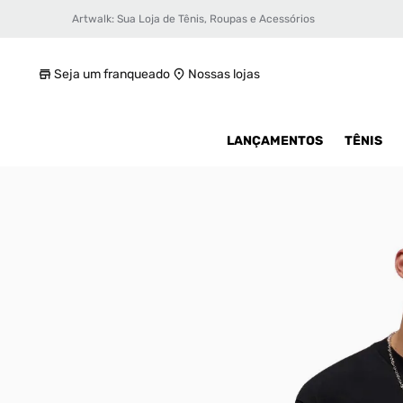
Artwalk: Sua Loja de Tênis, Roupas e Acessórios
Camiseta Jordan Flight Essentials Mascul
R$ 249,99
Seja um franqueado
Nossas lojas
LANÇAMENTOS
TÊNIS