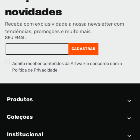
novidades
Receba com exclusividade a nossa newsletter com
tendências, promoções e muito mais
SEU EMAIL
CADASTRAR
Aceito receber conteúdos da Artwalk e concordo com a
Política de Privacidade
Produtos
Coleções
Calendário SNEAKER
Novidades
Institucional
Air Jordan 1
Tênis