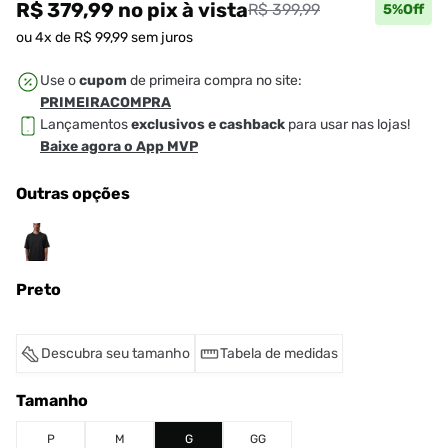
R$ 379,99
no pix
à vista
R$ 399,99
5
%Off
ou
4
x de
R$
99
,
99
sem juros
Use o
cupom
de primeira compra no site:
PRIMEIRACOMPRA
Lançamentos
exclusivos e cashback
para usar nas lojas!
Baixe agora o App MVP
Outras opções
Preto
Descubra seu tamanho
Tabela de medidas
Tamanho
P
M
G
GG