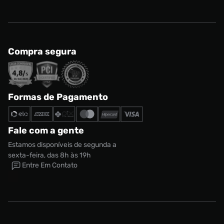
Compra segura
Formas de Pagamento
Fale com a gente
Estamos disponíveis de segunda a
sexta-feira, das 8h às 19h
Camiseta Jordan Sport Masculina
Entre Em Contato
Tamanho:
R$ 249,99
G
CONTINUAR COMPRANDO
ADICIONAR AO CARRINHO