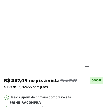
R$ 237,49
no pix
à vista
R$ 249,99
5
%Off
ou
2
x de
R$
124
,
99
sem juros
Use o
cupom
de primeira compra no site:
PRIMEIRACOMPRA