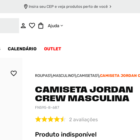
Insira seu CEP e veja produtos perto de você
INDISPONÍVEL
Ajuda
S
CALENDÁRIO
OUTLET
ROUPAS
MASCULINO
CAMISETAS
CAMISETA JORDAN 
MASCULINA
CAMISETA JORDAN
CREW MASCULINA
FN595-8-687
2
avaliações
Produto indisponível