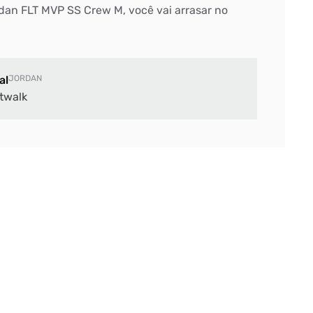
dan FLT MVP SS Crew M, você vai arrasar no
al
JORDAN
twalk