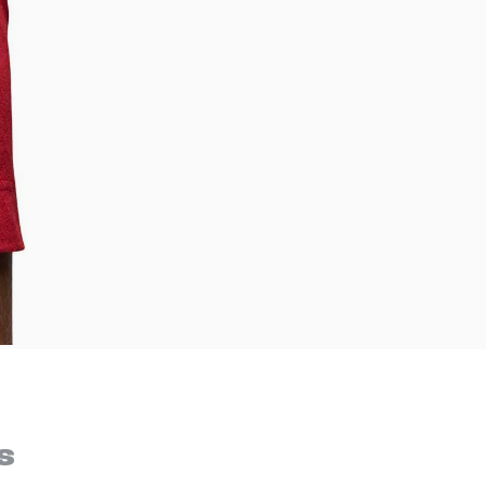
Bem-Vindo à artwalk
Para ter uma melhor experiência de compra, insira seu CEP
s
e veja a seleção de produtos disponíveis para sua região