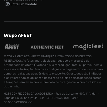
Entre Em Contato
Grupo AFEET
© COPYRIGHT 2024 AFEET FRANQUIAS LTDA. TODOS OS DIREITOS
RESERVADOS.As fotos aqui veiculadas, logotipo e marca são de
propriedade da Afeet. É vetada a sua reprodução, total ou parcial, sem a
expressa autorização. Preços e condições de pagamento exclusivos para
compras realizadas através do site e suporte. Os estoques são limitados
e os valores não se aplicam à nossa rede de lojas físicas podendo sofrer
alterações sem aviso prévio. Em caso de divergência, o preço válido é o
do carrinho.
H2S4 CONFECÇÕES CALÇADOS LTDA - Rua do Curtume, 499, 1° Andar -
Camiseta Jordan Jumpman Masculina
Lapa de Baixo, São Paulo - SP - CEP: 05065-001 - CNPJ
Tamanho:
R$ 249,99
05.555.599/0002-65
R$ 119,99
PP