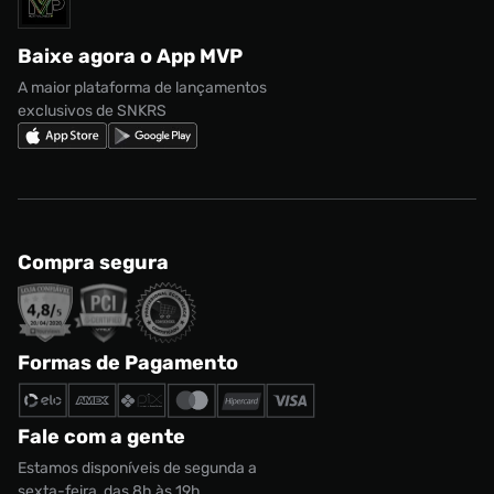
Solicite seus dados
Política de privacidade
adidas Campus
Marcas
Regulamento CRM/ CASHBACK
adidas Gazelle
Baixe agora o App MVP
Regulamento Cupom
Nike Shox
A maior plataforma de lançamentos
exclusivos de SNKRS
Compra segura
Formas de Pagamento
Fale com a gente
Estamos disponíveis de segunda a
sexta-feira, das 8h às 19h