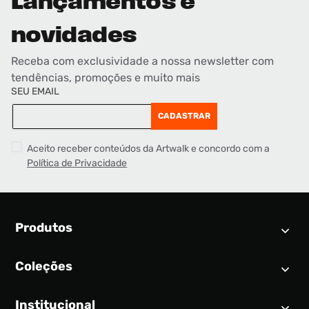
Lançamentos e
novidades
Receba com exclusividade a nossa newsletter com
tendências, promoções e muito mais
SEU EMAIL
CADASTRAR
Aceito receber conteúdos da Artwalk e concordo com a
Política de Privacidade
Produtos
Coleções
Calendário SNEAKER
Novidades
Institucional
Air Jordan 1
Tênis