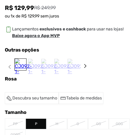
R$ 129,99
R$ 249,99
ou
1
x de
R$
129
,
99
sem juros
Lançamentos
exclusivos e cashback
para usar nas lojas!
Baixe agora o App MVP
Outras opções
Rosa
Descubra seu tamanho
Tabela de medidas
Tamanho
PP
P
M
G
GG
GGG
GGGG