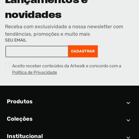
Lançamentos e
novidades
Receba com exclusividade a nossa newsletter com
tendências, promoções e muito mais
SEU EMAIL
CADASTRAR
Aceito receber conteúdos da Artwalk e concordo com a
Política de Privacidade
Produtos
Coleções
Calendário SNEAKER
Novidades
Institucional
Air Jordan 1
Tênis