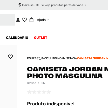
Insira seu CEP e veja produtos perto de você
INDISPONÍVEL
Ajuda
S
CALENDÁRIO
OUTLET
ROUPAS
MASCULINO
CAMISETAS
CAMISETA JORDAN 
MASCULINA
CAMISETA JORDAN 
PHOTO MASCULINA
DV843-4-817
Produto indisponível