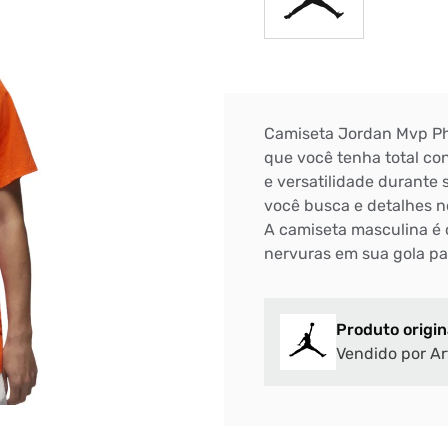
Camiseta Jordan Mvp Pho
que você tenha total con
e versatilidade durante
você busca e detalhes n
A camiseta masculina é 
nervuras em sua gola pa
Produto origin
Vendido por Ar
Bem-Vindo à artwalk
Para ter uma melhor experiência de compra, insira seu CEP
e veja a seleção de produtos disponíveis para sua região