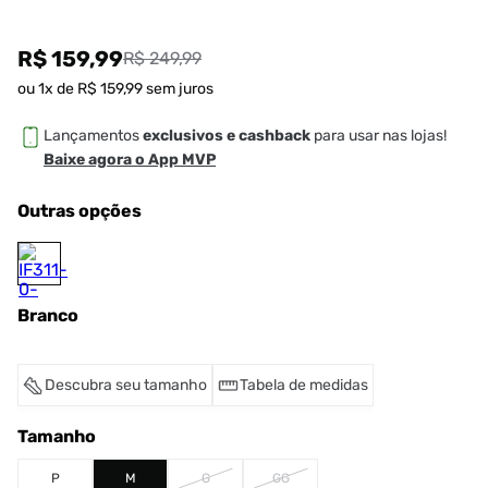
R$ 159,99
R$ 249,99
ou
1
x de
R$
159
,
99
sem juros
Lançamentos
exclusivos e cashback
para usar nas lojas!
Baixe agora o App MVP
Outras opções
Branco
Descubra seu tamanho
Tabela de medidas
Tamanho
P
M
G
GG