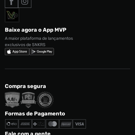
Formas de Pagamento
Termos de uso
adidas Adi2000
Acessórios
Solicite seus dados
Política de privacidade
adidas Campus
Marcas
Regulamento CRM/ CASHBACK
adidas Gazelle
Baixe agora o App MVP
Regulamento Cupom
Nike Shox
A maior plataforma de lançamentos
exclusivos de SNKRS
Compra segura
Formas de Pagamento
Fale com a gente