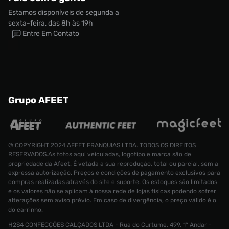
Estamos disponíveis de segunda a
sexta-feira, das 8h às 19h
Entre Em Contato
Grupo AFEET
© COPYRIGHT 2024 AFEET FRANQUIAS LTDA. TODOS OS DIREITOS
RESERVADOS.As fotos aqui veiculadas, logotipo e marca são de
Camiseta 
propriedade da Afeet. É vetada a sua reprodução, total ou parcial, sem a
expressa autorização. Preços e condições de pagamento exclusivos para
Tamanho:
R$ 249,99
compras realizadas através do site e suporte. Os estoques são limitados
R$ 159,99
M
e os valores não se aplicam à nossa rede de lojas físicas podendo sofrer
alterações sem aviso prévio. Em caso de divergência, o preço válido é o
CONTINUAR COMPRANDO
ADICIONAR AO CARRINHO
do carrinho.
H2S4 CONFECÇÕES CALÇADOS LTDA - Rua do Curtume, 499, 1° Andar -