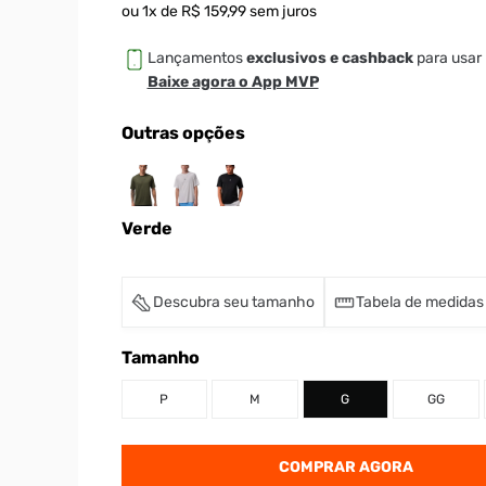
ou
1
x de
R$
159
,
99
sem juros
Lançamentos
exclusivos e cashback
para usar 
Baixe agora o App MVP
Outras opções
Verde
Descubra seu tamanho
Tabela de medidas
Tamanho
P
M
G
GG
COMPRAR AGORA