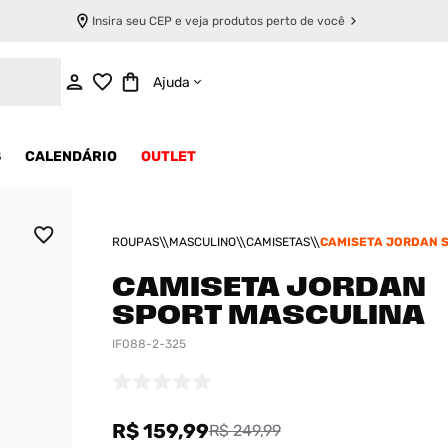
Insira seu CEP e veja produtos perto de você
ADICIONAR AO CARRINHO
Ajuda
S
CALENDÁRIO
OUTLET
ROUPAS
MASCULINO
CAMISETAS
CAMISETA JORDAN 
MASCULINA
CAMISETA JORDAN
SPORT MASCULINA
IF088-2-325
R$ 159,99
R$ 249,99