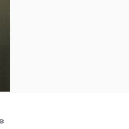
Bem-Vindo à artwalk
Para ter uma melhor experiência de compra, insira seu CEP
s
e veja a seleção de produtos disponíveis para sua região