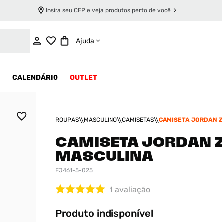
Insira seu CEP e veja produtos perto de você
INDISPONÍVEL
Ajuda
S
CALENDÁRIO
OUTLET
ROUPAS
MASCULINO
CAMISETAS
CAMISETA JORDAN Z
MASCULINA
CAMISETA JORDAN 
MASCULINA
FJ461-5-025
1
avaliação
Produto indisponível