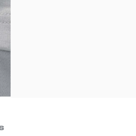
Bem-Vindo à artwalk
Para ter uma melhor experiência de compra, insira seu CEP
s
e veja a seleção de produtos disponíveis para sua região