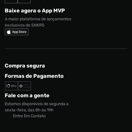
Formas de Pagamento
Termos de uso
adidas Adi2000
Acessórios
Solicite seus dados
Baixe agora o App MVP
Política de privacidade
adidas Campus
Marcas
Regulamento CRM/ CASHBACK
A maior plataforma de lançamentos
adidas Gazelle
exclusivos de SNKRS
Regulamento Cupom
Nike Shox
Compra segura
Formas de Pagamento
Fale com a gente
Estamos disponíveis de segunda a
sexta-feira, das 8h às 19h
Entre Em Contato