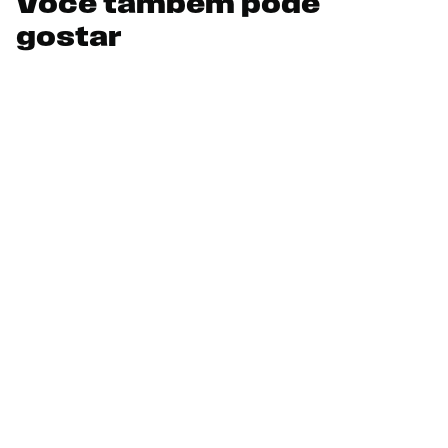
Você também pode
gostar