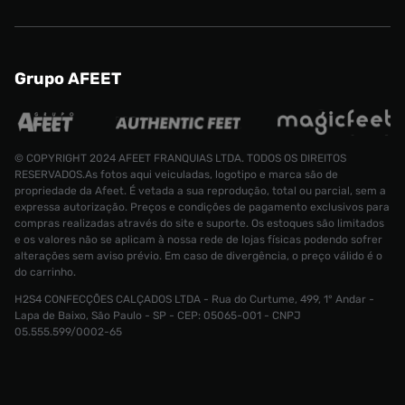
Grupo AFEET
© COPYRIGHT 2024 AFEET FRANQUIAS LTDA. TODOS OS DIREITOS
RESERVADOS.As fotos aqui veiculadas, logotipo e marca são de
propriedade da Afeet. É vetada a sua reprodução, total ou parcial, sem a
expressa autorização. Preços e condições de pagamento exclusivos para
compras realizadas através do site e suporte. Os estoques são limitados
e os valores não se aplicam à nossa rede de lojas físicas podendo sofrer
alterações sem aviso prévio. Em caso de divergência, o preço válido é o
do carrinho.
Camiseta M
H2S4 CONFECÇÕES CALÇADOS LTDA - Rua do Curtume, 499, 1° Andar -
Tamanho:
R$ 498,99
Lapa de Baixo, São Paulo - SP - CEP: 05065-001 - CNPJ
R$ 319,99
G
05.555.599/0002-65
CONTINUAR COMPRANDO
ADICIONAR AO CARRINHO