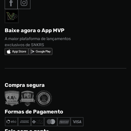
Roupas
Formas de Pagamento
Termos de uso
adidas Adi2000
Acessórios
Solicite seus dados
Política de privacidade
adidas Campus
Marcas
Regulamento CRM/ CASHBACK
adidas Gazelle
Baixe agora o App MVP
Regulamento Cupom
Nike Shox
A maior plataforma de lançamentos
exclusivos de SNKRS
Compra segura
Formas de Pagamento