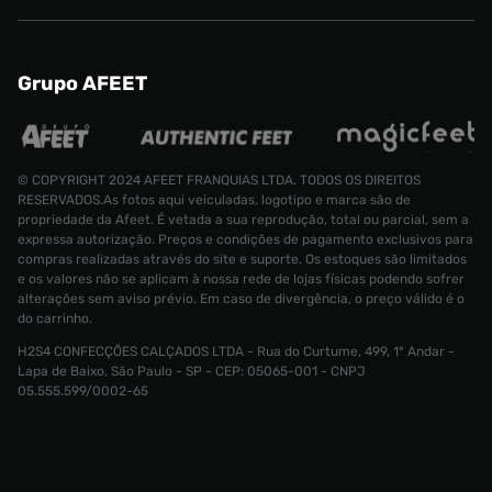
Grupo AFEET
© COPYRIGHT 2024 AFEET FRANQUIAS LTDA. TODOS OS DIREITOS
RESERVADOS.As fotos aqui veiculadas, logotipo e marca são de
propriedade da Afeet. É vetada a sua reprodução, total ou parcial, sem a
expressa autorização. Preços e condições de pagamento exclusivos para
compras realizadas através do site e suporte. Os estoques são limitados
e os valores não se aplicam à nossa rede de lojas físicas podendo sofrer
alterações sem aviso prévio. Em caso de divergência, o preço válido é o
do carrinho.
H2S4 CONFECÇÕES CALÇADOS LTDA - Rua do Curtume, 499, 1° Andar -
Camiseta M
Lapa de Baixo, São Paulo - SP - CEP: 05065-001 - CNPJ
Tamanho:
05.555.599/0002-65
R$ 549,99
G
CONTINUAR COMPRANDO
INDISPONÍVEL