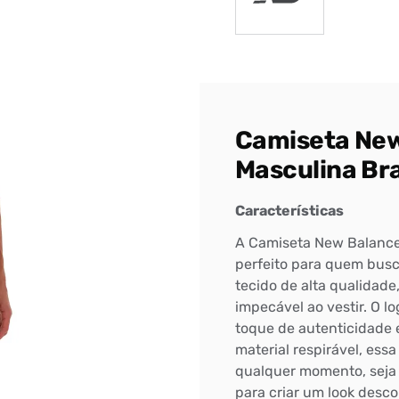
Camiseta New
Masculina Br
Características
A Camiseta New Balance 
perfeito para quem busc
tecido de alta qualidad
impecável ao vestir. O 
toque de autenticidade 
Bem-Vindo à artwalk
material respirável, ess
Para ter uma melhor experiência de compra, insira seu CEP
qualquer momento, seja 
e veja a seleção de produtos disponíveis para sua região
para criar um look desc