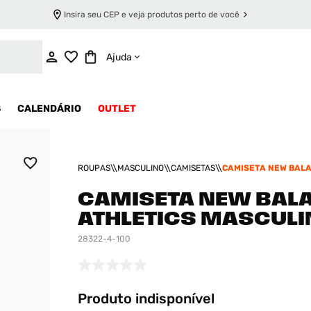
Insira seu CEP e veja produtos perto de você
INDISPONÍVEL
Ajuda
S
CALENDÁRIO
OUTLET
ROUPAS
MASCULINO
CAMISETAS
CAMISETA NEW BAL
ATHLETICS MASCUL
CAMISETA NEW BAL
ATHLETICS MASCULI
28322-4-100
Produto indisponível