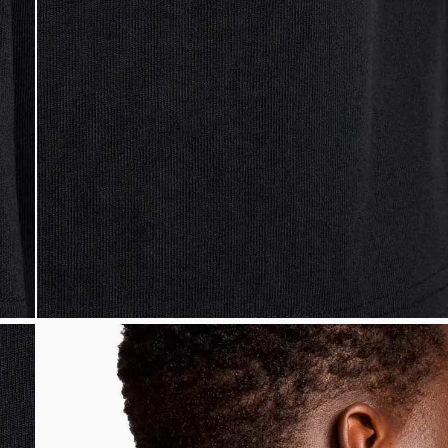
Bem-Vindo à artwalk
Para ter uma melhor experiência de compra, insira seu CEP
e veja a seleção de produtos disponíveis para sua região