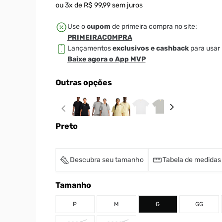
ou
3
x de
R$
99
,
99
sem juros
Use o
cupom
de primeira compra no site:
PRIMEIRACOMPRA
Lançamentos
exclusivos e cashback
para usar 
Baixe agora o App MVP
Outras opções
Preto
Descubra seu tamanho
Tabela de medidas
Tamanho
P
M
G
GG