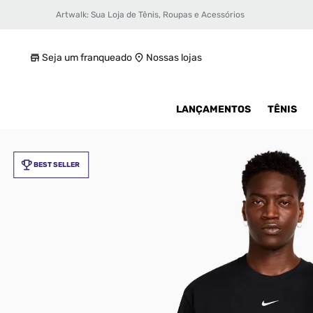
Artwalk: Sua Loja de Tênis, Roupas e Acessórios
Camiseta Nike Nrg Nocta SS Masculina
R$ 299,99
Seja um franqueado
Nossas lojas
LANÇAMENTOS
TÊNIS
BEST SELLER