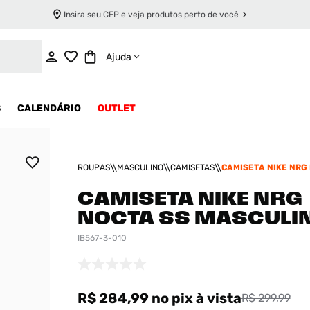
Insira seu CEP e veja produtos perto de você
ADICIONAR AO CARRINHO
Ajuda
S
CALENDÁRIO
OUTLET
ROUPAS
MASCULINO
CAMISETAS
CAMISETA NIKE NRG
MASCULINA
CAMISETA NIKE NRG
NOCTA SS MASCULI
IB567-3-010
R$ 284,99
no pix
à vista
R$ 299,99