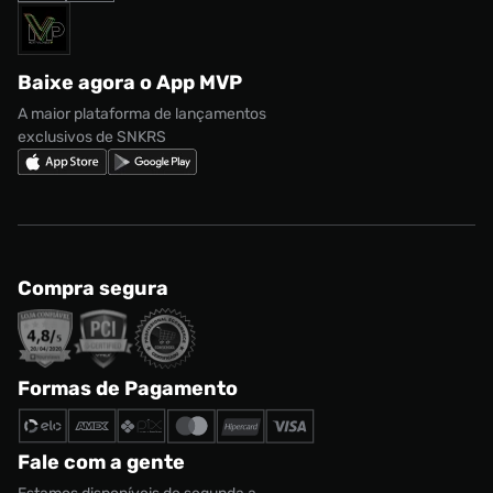
Acessórios
Solicite seus dados
Política de privacidade
adidas Campus
Marcas
Regulamento CRM/ CASHBACK
adidas Gazelle
Baixe agora o App MVP
Regulamento Cupom
Nike Shox
A maior plataforma de lançamentos
exclusivos de SNKRS
Compra segura
Formas de Pagamento
Fale com a gente