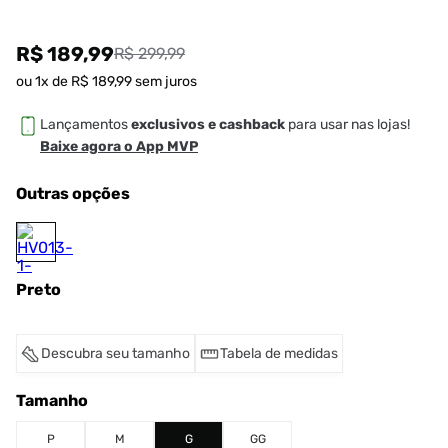
R$ 189,99
R$ 299,99
ou
1
x de
R$
189
,
99
sem juros
Lançamentos
exclusivos e cashback
para usar nas lojas!
Baixe agora o App MVP
Outras opções
Preto
Descubra seu tamanho
Tabela de medidas
Tamanho
P
M
G
GG