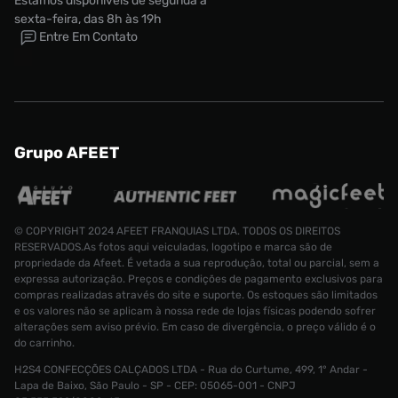
Estamos disponíveis de segunda a
sexta-feira, das 8h às 19h
Entre Em Contato
Grupo AFEET
© COPYRIGHT 2024 AFEET FRANQUIAS LTDA. TODOS OS DIREITOS
RESERVADOS.As fotos aqui veiculadas, logotipo e marca são de
propriedade da Afeet. É vetada a sua reprodução, total ou parcial, sem a
Camiseta Nike Sportswear M90 Masculina
expressa autorização. Preços e condições de pagamento exclusivos para
compras realizadas através do site e suporte. Os estoques são limitados
Tamanho:
R$ 299,99
e os valores não se aplicam à nossa rede de lojas físicas podendo sofrer
R$ 189,99
G
alterações sem aviso prévio. Em caso de divergência, o preço válido é o
do carrinho.
CONTINUAR COMPRANDO
ADICIONAR AO CARRINHO
H2S4 CONFECÇÕES CALÇADOS LTDA - Rua do Curtume, 499, 1° Andar -
Lapa de Baixo, São Paulo - SP - CEP: 05065-001 - CNPJ