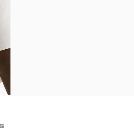
Bem-Vindo à artwalk
Para ter uma melhor experiência de compra, insira seu CEP
s
e veja a seleção de produtos disponíveis para sua região