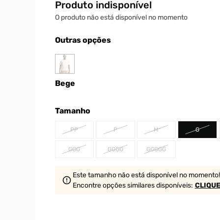
Produto indisponível
O produto não está disponível no momento
Outras opções
Bege
Tamanho
PP
P
M
G
GGG
GGGG
GGGGG
Este tamanho não está disponível no momento!
Encontre opções similares
disponíveis
:
CLIQUE