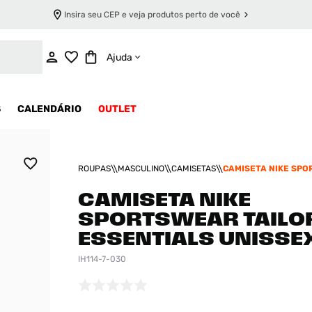
Insira seu CEP e veja produtos perto de você
INDISPONÍVEL
Ajuda
S
CALENDÁRIO
OUTLET
ROUPAS
MASCULINO
CAMISETAS
CAMISETA NIKE SP
TAILORED ESSENTIA
CAMISETA NIKE
SPORTSWEAR TAILO
ESSENTIALS UNISSE
IH114-7-030