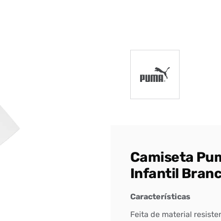
DIGITE SEU CEP
BUSCAR
Camiseta Pum
Infantil Bran
Características
Feita de material resist