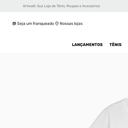
Artwalk: Sua Loja de Tênis, Roupas e Acessórios
Camiseta Puma X One Piece Graphic Infant
R$ 0
Seja um franqueado
Nossas lojas
LANÇAMENTOS
TÊNIS