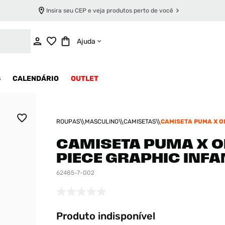
Insira seu CEP e veja produtos perto de você
INDISPONÍVEL
Ajuda
S
CALENDÁRIO
OUTLET
ROUPAS
MASCULINO
CAMISETAS
CAMISETA PUMA X O
GRAPHIC INFANTIL
CAMISETA PUMA X O
PIECE GRAPHIC INFA
62485-7-002
Produto indisponível