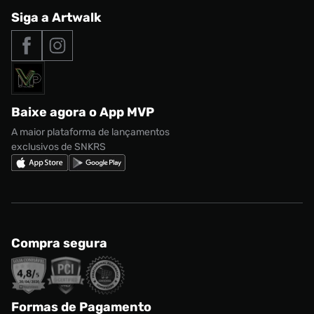
Central de Relacionamento
Siga a Artwalk
Seja um franqueado
adidas Samba
Outlet
Tipos de entrega
Nossas lojas
Nike Air Max
Roupas
Formas de Pagamento
Termos de uso
adidas Adi2000
Acessórios
Solicite seus dados
Política de privacidade
adidas Campus
Marcas
Regulamento CRM/ CASHBACK
adidas Gazelle
Baixe agora o App MVP
Regulamento Cupom
Nike Shox
A maior plataforma de lançamentos
exclusivos de SNKRS
Compra segura
Formas de Pagamento