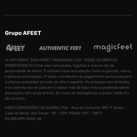
Grupo AFEET
© COPYRIGHT 2024 AFEET FRANQUIAS LTDA. TODOS OS DIREITOS
RESERVADOS.As fotos aqui veiculadas, logotipo e marca são de
propriedade da Afeet. É vetada a sua reprodução, total ou parcial, sem a
expressa autorização. Preços e condições de pagamento exclusivos para
compras realizadas através do site e suporte. Os estoques são limitados
e os valores não se aplicam à nossa rede de lojas físicas podendo sofrer
alterações sem aviso prévio. Em caso de divergência, o preço válido é o
do carrinho.
Camiseta Vans Toon Face SS Masculina
R$ 169,99
H2S4 CONFECÇÕES CALÇADOS LTDA - Rua do Curtume, 499, 1° Andar -
R$ 89,99
Tamanho:
G
Lapa de Baixo, São Paulo - SP - CEP: 05065-001 - CNPJ
05.555.599/0002-65
CONTINUAR COMPRANDO
INDISPONÍVEL