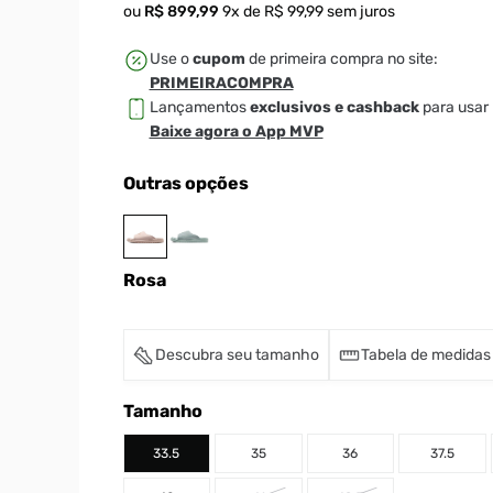
ou
R$
899
,
99
9
x de
R$
99
,
99
sem juros
Use o
cupom
de primeira compra no site:
PRIMEIRACOMPRA
Lançamentos
exclusivos e cashback
para usar 
Baixe agora o App MVP
Outras opções
Rosa
Descubra seu tamanho
Tabela de medidas
Tamanho
33.5
35
36
37.5