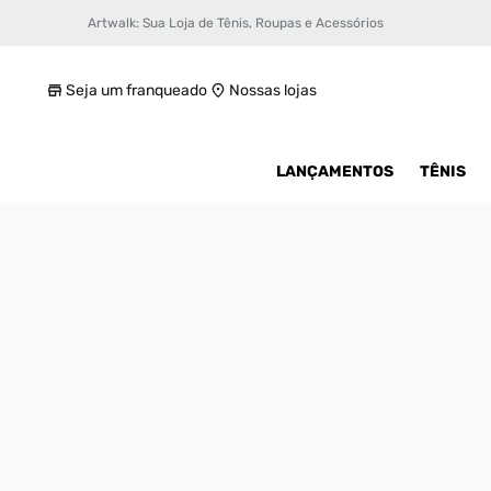
Artwalk: Sua Loja de Tênis, Roupas e Acessórios
Chinelo Jordan Modero 1 Feminino
R$ 899,99
Seja um franqueado
Nossas lojas
LANÇAMENTOS
TÊNIS