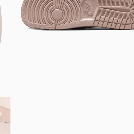
Bem-Vindo à artwalk
Para ter uma melhor experiência de compra, insira seu CEP
e veja a seleção de produtos disponíveis para sua região