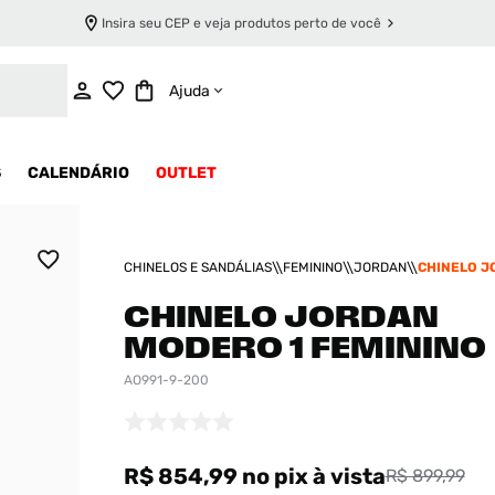
Insira seu CEP e veja produtos perto de você
ADICIONAR AO CARRINHO
Ajuda
S
CALENDÁRIO
OUTLET
CHINELOS E SANDÁLIAS
FEMININO
JORDAN
CHINELO J
MODERO 1 
CHINELO JORDAN
MODERO 1 FEMININO
AO991-9-200
R$ 854,99
no pix
à vista
R$ 899,99