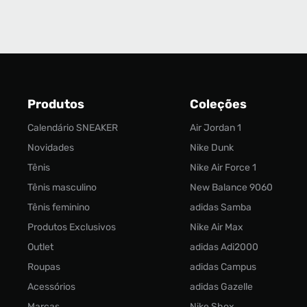
Produtos
Coleções
Calendário SNEAKER
Air Jordan 1
Novidades
Nike Dunk
Tênis
Nike Air Force 1
Tênis masculino
New Balance 9060
Tênis feminino
adidas Samba
Produtos Exclusivos
Nike Air Max
Outlet
adidas Adi2000
Roupas
adidas Campus
Acessórios
adidas Gazelle
Marcas
Nike Shox