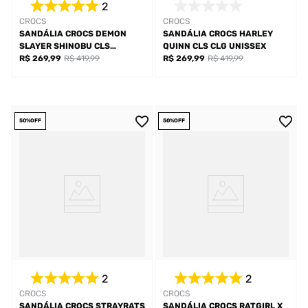
2
CROCS
CROCS
SANDÁLIA CROCS DEMON
SANDÁLIA CROCS HARLEY
SLAYER SHINOBU CLS
QUINN CLS CLG UNISSEX
UNISSEX
R$ 269,99
R$ 419,99
R$ 269,99
R$ 419,99
50%
OFF
50%
OFF
2
2
CROCS
CROCS
SANDÁLIA CROCS STRAYRATS
SANDÁLIA CROCS RATGIRL X