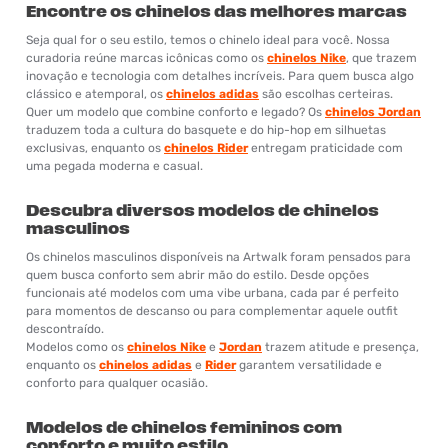
Encontre os chinelos das melhores marcas
Seja qual for o seu estilo, temos o chinelo ideal para você. Nossa
curadoria reúne marcas icônicas como os
chinelos Nike
, que trazem
inovação e tecnologia com detalhes incríveis. Para quem busca algo
clássico e atemporal, os
chinelos adidas
são escolhas certeiras.
Quer um modelo que combine conforto e legado? Os
chinelos Jordan
traduzem toda a cultura do basquete e do hip-hop em silhuetas
exclusivas, enquanto os
chinelos Rider
entregam praticidade com
uma pegada moderna e casual.
Descubra diversos modelos de chinelos
masculinos
Os chinelos masculinos disponíveis na Artwalk foram pensados para
quem busca conforto sem abrir mão do estilo. Desde opções
funcionais até modelos com uma vibe urbana, cada par é perfeito
para momentos de descanso ou para complementar aquele outfit
descontraído.
Modelos como os
chinelos Nike
e
Jordan
trazem atitude e presença,
enquanto os
chinelos adidas
e
Rider
garantem versatilidade e
conforto para qualquer ocasião.
Modelos de chinelos femininos com
conforto e muito estilo