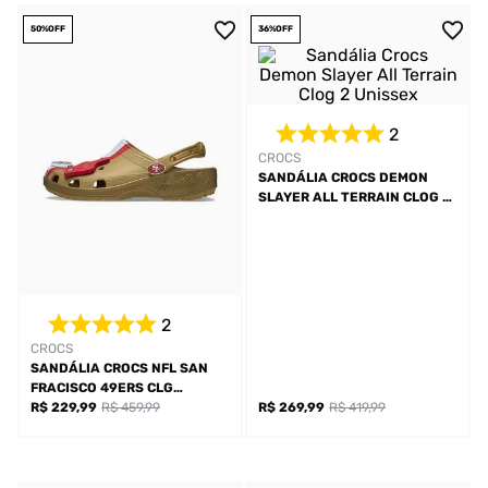
50%
OFF
36%
OFF
2
CROCS
SANDÁLIA CROCS DEMON
SLAYER ALL TERRAIN CLOG 2
UNISSEX
2
CROCS
SANDÁLIA CROCS NFL SAN
FRACISCO 49ERS CLG
UNISSEX
R$ 229,99
R$ 459,99
R$ 269,99
R$ 419,99