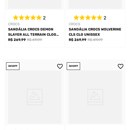
2
2
CROCS
CROCS
SANDÁLIA CROCS DEMON
SANDÁLIA CROCS WOLVERINE
SLAYER ALL TERRAIN CLOG
CLS CLG UNISSEX
INFANTIL
R$ 269,99
R$ 419,99
R$ 269,99
R$ 419,99
36%
OFF
36%
OFF