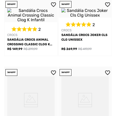
50%
OFF
36%
OFF
2
2
CROCS
CROCS
SANDÁLIA CROCS JOKER CLS
SANDÁLIA CROCS ANIMAL
CLG UNISSEX
CROSSING CLASSIC CLOG K
INFANTIL
R$ 149,99
R$ 299,99
R$ 269,99
R$ 419,99
36%
OFF
36%
OFF