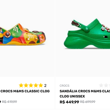
2
CROCS
 CROCS M&MS CLASSIC CLOG
SANDÁLIA CROCS M&MS CLA
Bem-Vindo à artwalk
CLOG UNISSEX
Para ter uma melhor experiência de compra, insira seu CEP
9
R$ 449,99
R$ 419,99
R$ 699,99
e veja a seleção de produtos disponíveis para sua região