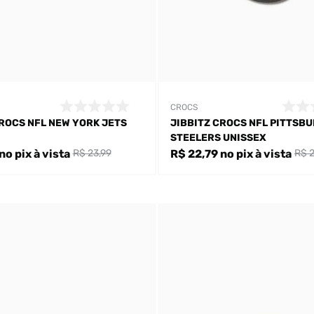
CROCS
CROCS NFL NEW YORK JETS
JIBBITZ CROCS NFL PITTSB
STEELERS UNISSEX
no pix
à vista
R$ 22,79
no pix
à vista
R$ 23,99
R$ 2