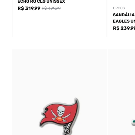
ECHO RO CLG UNISSEX
R$ 319,99
R$ 499,99
CROCS
SANDÁLIA
EAGLES U
R$ 239,9