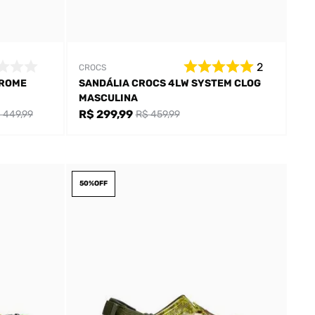
2
CROCS
HROME
SANDÁLIA CROCS 4LW SYSTEM CLOG
MASCULINA
R$ 299,99
 449,99
R$ 459,99
50%
OFF