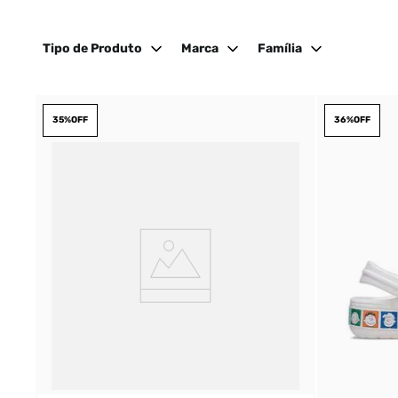
Tipo de Produto
Marca
Família
35%
OFF
36%
OFF