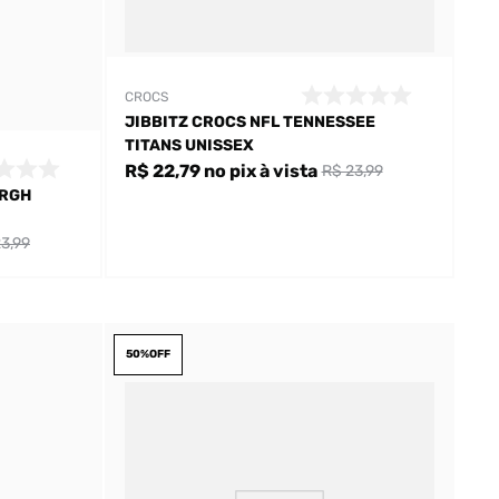
CROCS
JIBBITZ CROCS NFL TENNESSEE
TITANS UNISSEX
R$ 22,79
no pix
à vista
R$ 23,99
URGH
3,99
50%
OFF