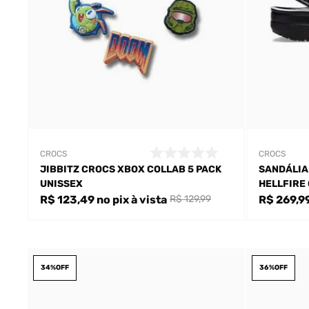
CROCS
CROCS
JIBBITZ CROCS XBOX COLLAB 5 PACK
SANDÁLIA
UNISSEX
HELLFIRE
R$ 123,49
no pix
à vista
R$ 269,9
R$ 129,99
34%
OFF
36%
OFF