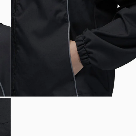
Bem-Vindo à artwalk
Para ter uma melhor experiência de compra, insira seu CEP
e veja a seleção de produtos disponíveis para sua região