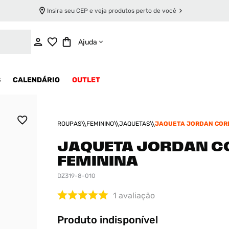
Insira seu CEP e veja produtos perto de você
INDISPONÍVEL
Ajuda
S
CALENDÁRIO
OUTLET
ROUPAS
FEMININO
JAQUETAS
JAQUETA JORDAN CORE
JAQUETA JORDAN C
FEMININA
DZ319-8-010
1
avaliação
Produto indisponível