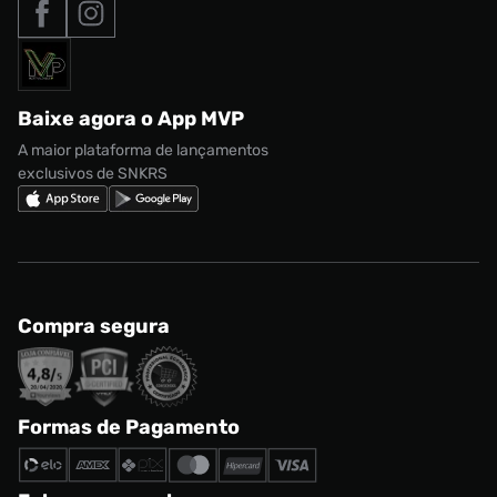
Nossas lojas
Nike Air Max
Roupas
Formas de Pagamento
Termos de uso
adidas Adi2000
Acessórios
Solicite seus dados
Política de privacidade
adidas Campus
Marcas
Regulamento CRM/ CASHBACK
adidas Gazelle
Baixe agora o App MVP
Regulamento Cupom
Nike Shox
A maior plataforma de lançamentos
exclusivos de SNKRS
Compra segura
Formas de Pagamento