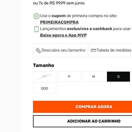
ou
7
x de
R$
99
,
99
sem juros
Use o
cupom
de primeira compra no site:
PRIMEIRACOMPRA
Lançamentos
exclusivos e cashback
para usar 
Baixe agora o App MVP
Descubra seu tamanho
Tabela de medidas
Tamanho
PP
P
M
G
GGG
COMPRAR AGORA
ADICIONAR AO CARRINHO