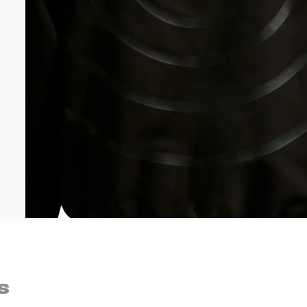
Bem-Vindo à artwalk
Para ter uma melhor experiência de compra, insira seu CEP
s
e veja a seleção de produtos disponíveis para sua região