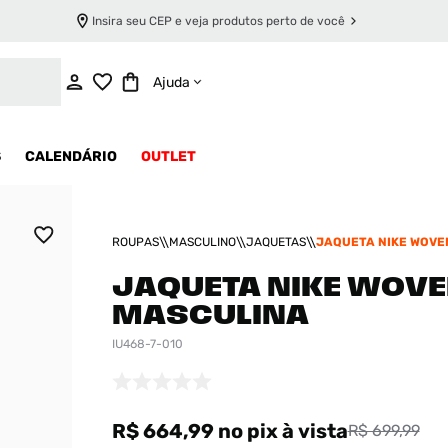
Insira seu CEP e veja produtos perto de você
ADICIONAR AO CARRINHO
Ajuda
S
CALENDÁRIO
OUTLET
ROUPAS
MASCULINO
JAQUETAS
JAQUETA NIKE WOVE
MASCULINA
JAQUETA NIKE WOV
MASCULINA
IU468-7-010
R$ 664,99
no pix
à vista
R$ 699,99